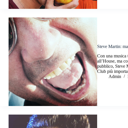
Steve Martin: ma
Con una musica tu
all’House, ma con
pubblico, Steve M
Club più import
Admin