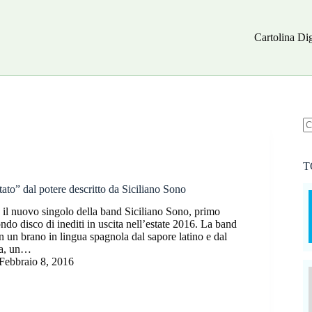
Cartolina Dig
N
ri
T
ato” dal potere descritto da Siciliano Sono
l nuovo singolo della band Siciliano Sono, primo
ndo disco di inediti in uscita nell’estate 2016. La band
on un brano in lingua spagnola dal sapore latino e dal
ia, un…
Febbraio 8, 2016