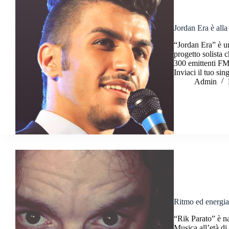
Jordan Era è alla
“Jordan Era” è u
progetto solista 
300 emittenti FM 
Inviaci il tuo sin
Admin
Ritmo ed energia
“Rik Parato” è n
Musica all’età di