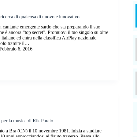
 ricerca di qualcosa di nuovo e innovativo
n cantante emergente sardo che sta preparando il suo
che è ancora “top secret”. Promuovi il tuo singolo su oltre
italiane ed entra nella classifica AirPlay nazionale,
golo tramite il…
Febbraio 6, 2016
 per la musica di Rik Parato
ato a Bra (CN) il 10 novembre 1981. Inizia a studiare
 10 anni approcciandosi al flauto traverso. Passa allo