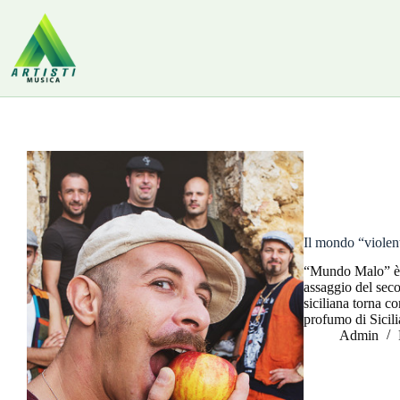
Salta
al
contenuto
Il mondo “violent
“Mundo Malo” è i
assaggio del seco
siciliana torna c
profumo di Sicil
Admin