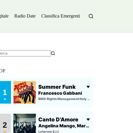
itale
Radio Date
Classifica Emergenti
essun
sultato
OP