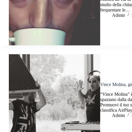
studio della chita
frequentare le…
Admin
Vince Molina, gi
“Vince Molina” è
spaziano dalla da
Promuovi il tuo s
classifica AirPla
Admin