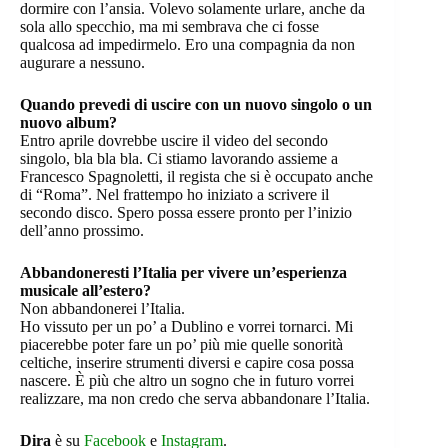
dormire con l’ansia. Volevo solamente urlare, anche da
sola allo specchio, ma mi sembrava che ci fosse
qualcosa ad impedirmelo. Ero una compagnia da non
augurare a nessuno.
Quando prevedi di uscire con un nuovo singolo o un
nuovo album?
Entro aprile dovrebbe uscire il video del secondo
singolo, bla bla bla. Ci stiamo lavorando assieme a
Francesco Spagnoletti, il regista che si è occupato anche
di “Roma”. Nel frattempo ho iniziato a scrivere il
secondo disco. Spero possa essere pronto per l’inizio
dell’anno prossimo.
Abbandoneresti l’Italia per vivere un’esperienza
musicale all’estero?
Non abbandonerei l’Italia.
Ho vissuto per un po’ a Dublino e vorrei tornarci. Mi
piacerebbe poter fare un po’ più mie quelle sonorità
celtiche, inserire strumenti diversi e capire cosa possa
nascere. È più che altro un sogno che in futuro vorrei
realizzare, ma non credo che serva abbandonare l’Italia.
Dira
è su
Facebook
e
Instagram
.