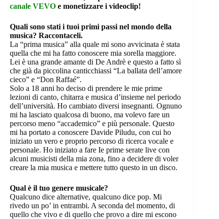
canale VEVO
e monetizzare i videoclip!
Quali sono stati i tuoi primi passi nel mondo della
musica? Raccontaceli.
La “prima musica” alla quale mi sono avvicinata è stata
quella che mi ha fatto conoscere mia sorella maggiore.
Lei è una grande amante di De Andrè e questo a fatto sì
che già da piccolina canticchiassi “La ballata dell’amore
cieco” e “Don Raffaé”.
Solo a 18 anni ho deciso di prendere le mie prime
lezioni di canto, chitarra e musica d’insieme nel periodo
dell’università. Ho cambiato diversi insegnanti. Ognuno
mi ha lasciato qualcosa di buono, ma volevo fare un
percorso meno “accademico” e più personale. Questo
mi ha portato a conoscere Davide Piludu, con cui ho
iniziato un vero e proprio percorso di ricerca vocale e
personale. Ho iniziato a fare Ie prime serate live con
alcuni musicisti della mia zona, fino a decidere di voler
creare la mia musica e mettere tutto questo in un disco.
Qual è il tuo genere musicale?
Qualcuno dice alternative, qualcuno dice pop. Mi
rivedo un po’ in entrambi. A seconda del momento, di
quello che vivo e di quello che provo a dire mi escono