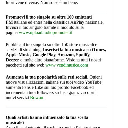
fuori vene diverse. Non so se è un bene.
Promuovi il tuo singolo su oltre 100 emittenti
FM
italiane ed entra nella classifica AirPlay nazionale,
Inviaci il tuo singolo tramite il modulo sulla
pagina
www.upload.radiopromoter.it
Pubblica il tuo singolo su oltre 150 store musicali e
servizi di streaming.
Inserisci la tua musica su iTunes,
Apple Music, Google Play, Amazon, Spotify,
Deezer
e molte altre piattaforme. Visiona tutti i nostri
pacchetti sul sito web
www.vendimusica.com
Aumenta la tua popolarità sulle reti sociali.
Ottieni
nuove visualizzazioni italiane sui tuoi video YouTube,
aumenta Fans e Like sul tuo profilo Facebook ed
incrementa i tuoi followers su Instagram… scopri i
nuovi servizi
Bowau
!
Quali artisti hanno influenzato la tua scelta
musicale?
Amo il cantautorato, il rock, ma anche l’alternative e