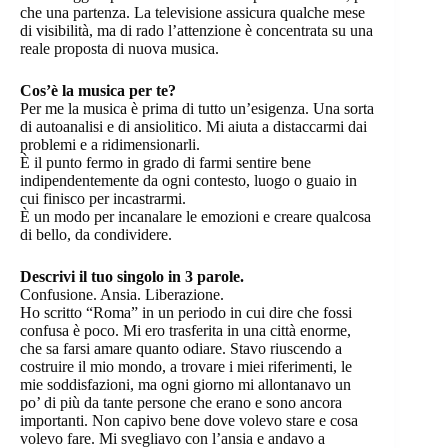
che una partenza. La televisione assicura qualche mese
di visibilità, ma di rado l’attenzione è concentrata su una
reale proposta di nuova musica.
Cos’è la musica per te?
Per me la musica è prima di tutto un’esigenza. Una sorta
di autoanalisi e di ansiolitico. Mi aiuta a distaccarmi dai
problemi e a ridimensionarli.
È il punto fermo in grado di farmi sentire bene
indipendentemente da ogni contesto, luogo o guaio in
cui finisco per incastrarmi.
È un modo per incanalare le emozioni e creare qualcosa
di bello, da condividere.
Descrivi il tuo singolo in 3 parole.
Confusione. Ansia. Liberazione.
Ho scritto “Roma” in un periodo in cui dire che fossi
confusa è poco. Mi ero trasferita in una città enorme,
che sa farsi amare quanto odiare. Stavo riuscendo a
costruire il mio mondo, a trovare i miei riferimenti, le
mie soddisfazioni, ma ogni giorno mi allontanavo un
po’ di più da tante persone che erano e sono ancora
importanti. Non capivo bene dove volevo stare e cosa
volevo fare. Mi svegliavo con l’ansia e andavo a